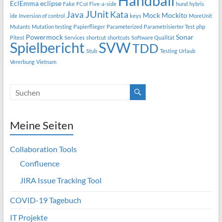
Handball
EclEmma
eclipse
Fake
FCoI
Five-a-side
hund
hybris
JUnit
Kata
Java
Mock
Mockito
ide
Inversion of control
keys
MoreUnit
Mutants
Mutation testing
Papierflieger
Parameterized
Parametrisierter Test
php
Powermock
Sonar
Pitest
Services
shortcut
shortcuts
Software Qualität
Spielbericht
SVW
TDD
Stub
Testing
Urlaub
Vererbung
Vietnam
Meine Seiten
Collaboration Tools
Confluence
JIRA Issue Tracking Tool
COVID-19 Tagebuch
IT Projekte